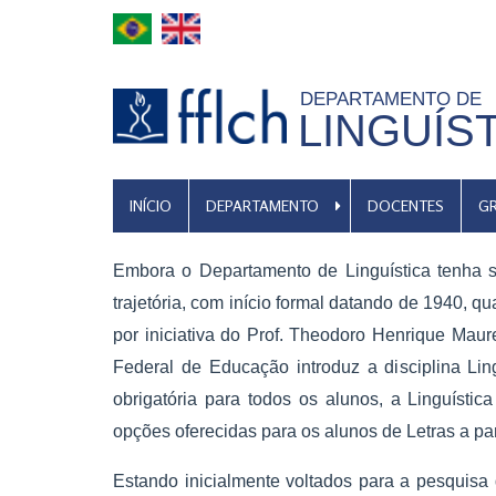
Pular
para
o
DEPARTAMENTO DE
conteúdo
LINGUÍS
principal
MENU
INÍCIO
DEPARTAMENTO
DOCENTES
G
DE
NAVEGAÇÃO
Embora o Departamento de Linguística tenha s
trajetória, com início formal datando de 1940, q
por iniciativa do Prof. Theodoro Henrique Mau
Federal de Educação introduz a disciplina Lin
obrigatória para todos os alunos, a Linguístic
opções oferecidas para os alunos de Letras a par
Estando inicialmente voltados para a pesquisa 