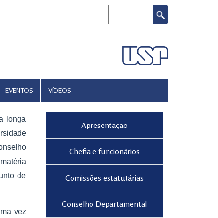
Buscar
EVENTOS
VÍDEOS
a longa
Apresentação
ersidade
Conselho
Chefia e funcionários
 matéria
junto de
Comissões estatutárias
Conselho Departamental
 uma vez