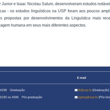
 Junior e Isaac Nicolau Salum, desenvolveram estudos notáve
icas - os estudos linguísticos na USP foram aos poucos amp
 propostas por desenvolvimentos da Linguística mais rece
agem humana em seus mais diferentes aspectos.
E-mail
1-4298
Graduação
fll@usp.br
[
Graduação
]
1-0195 ou 4586
Pós-graduação
pgling@usp.br
[
Pós-Gr