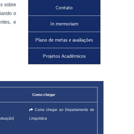
is sobre
Contato
liando o
ntes, e
In memoriam
Plano de metas e avaliações
Projetos Acadêmicos
Como chegar
Como chegar ao Departamento de
aduação
]
Linguística