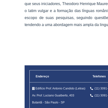
que seus iniciadores, Theodoro Henrique Maurer
o latim vulgar e a formação das línguas român
escopo de suas pesquisas, seguindo questões
tendendo a uma abordagem mais ampla da lingu
Endereço
Telefones
Edifício Prof. Antonio Candido (Letras)
(11) 309
Av. Prof. Luciano Gualberto, 403
(11) 309
Butantã
-
São Paulo - SP