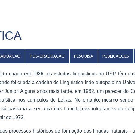
TICA
RADUAÇÃO
PÓS-GRADUAÇÃO
PESQUISA
PUBLICAÇÕES
ido criado em 1986, os estudos linguísticos na USP têm um
uando foi criada a cadeira de Linguística Indo-europeia na Univ
rer Junior. Alguns anos mais tarde, em 1962, um parecer do 
guística nos currículos de Letras. No entanto, mesmo sendo
a só passaria a ser uma das habilitações integrantes do con
tir de 1972.
dos processos históricos de formação das línguas naturais -