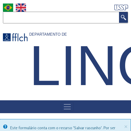
Pular
para
Buscar
o
conteúdo
DEPARTAMENTO DE
LIN
principal
MENU
DE
NAVEGAÇÃO
×
Information
Este formulário conta com o recurso 'Salvar rascunho'. Por ser