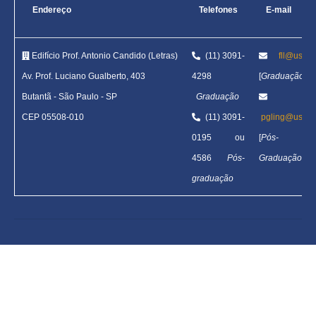
Endereço
Telefones
E-mail
Edifício Prof. Antonio Candido (Letras)
(11) 3091-
fll@usp.b
Av. Prof. Luciano Gualberto, 403
4298
[
Graduação
]
Butantã
-
São Paulo - SP
Graduação
CEP 05508-010
(11) 3091-
pgling@usp.b
0195 ou
[
Pós-
4586
Pós-
Graduação
]
graduação