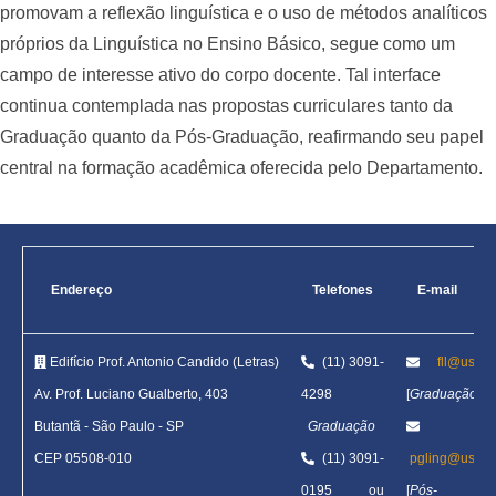
promovam a reflexão linguística e o uso de métodos analíticos
próprios da Linguística no Ensino Básico, segue como um
campo de interesse ativo do corpo docente. Tal interface
continua contemplada nas propostas curriculares tanto da
Graduação quanto da Pós-Graduação, reafirmando seu papel
central na formação acadêmica oferecida pelo Departamento.
Endereço
Telefones
E-mail
Edifício Prof. Antonio Candido (Letras)
(11) 3091-
fll@usp.b
Av. Prof. Luciano Gualberto, 403
4298
[
Graduação
]
Butantã
-
São Paulo - SP
Graduação
CEP 05508-010
(11) 3091-
pgling@usp.b
0195 ou
[
Pós-