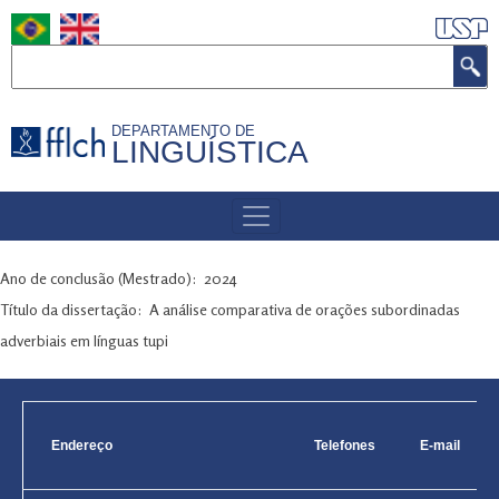
Pular
para
Buscar
o
conteúdo
DEPARTAMENTO DE
principal
LINGUÍSTICA
MENU
DE
NAVEGAÇÃO
Ano de conclusão (Mestrado)
2024
Título da dissertação
A análise comparativa de orações subordinadas
adverbiais em línguas tupi
Endereço
Telefones
E-mail