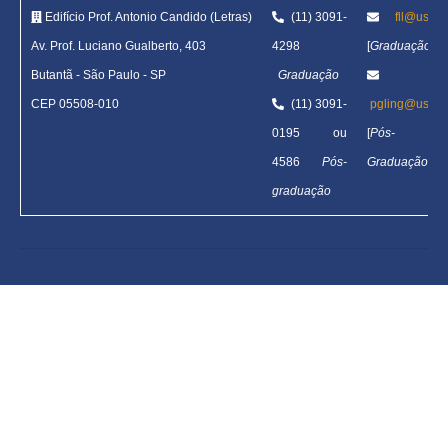
Edifício Prof. Antonio Candido (Letras)
(11) 3091-
fll@usp.b
Av. Prof. Luciano Gualberto, 403
4298
[
Graduação
]
Butantã
-
São Paulo - SP
Graduação
CEP 05508-010
(11) 3091-
pgling@usp.b
0195 ou
[
Pós-
4586
Pós-
Graduação
]
graduação