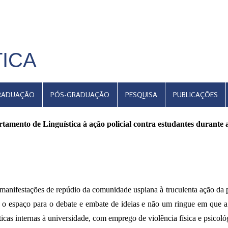
TICA
RADUAÇÃO
PÓS-GRADUAÇÃO
PESQUISA
PUBLICAÇÕES
tamento de Linguística à ação policial contra
estudantes durante 
 manifestações de repúdio da comunidade uspiana à truculenta ação da p
é o espaço para o debate e embate de ideias e não um ringue em que a 
íticas internas à universidade, com emprego de violência física e psicol