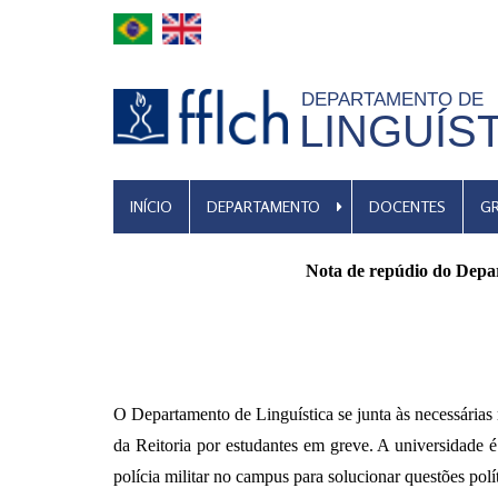
Pular
para
o
DEPARTAMENTO DE
conteúdo
LINGUÍS
principal
MENU
INÍCIO
DEPARTAMENTO
DOCENTES
G
DE
NAVEGAÇÃO
Nota de repúdio do Depar
O Departamento de Linguística se junta às necessárias
da Reitoria por estudantes em greve. A universidade 
polícia militar no campus para solucionar questões pol