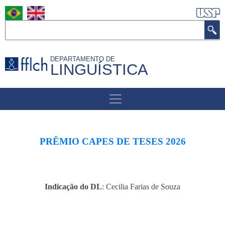
Pular
para
Buscar
o
conteúdo
DEPARTAMENTO DE
principal
LINGUÍSTICA
MENU
DE
NAVEGAÇÃO
PRÊMIO CAPES DE TESES 2026
Indicação do DL
: Cecilia Farias de Souza