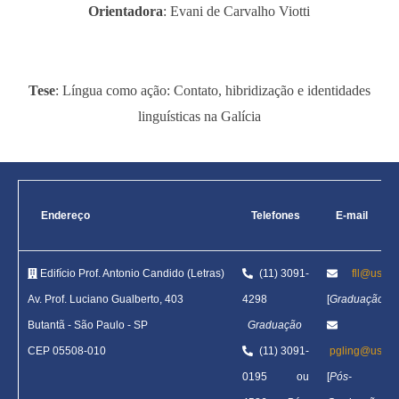
Orientadora
: Evani de Carvalho Viotti
Tese
: Língua como ação: Contato, hibridização e identidades
linguísticas na Galícia
Endereço
Telefones
E-mail
Edifício Prof. Antonio Candido (Letras)
(11) 3091-
fll@usp.b
Av. Prof. Luciano Gualberto, 403
4298
[
Graduação
]
Butantã
-
São Paulo - SP
Graduação
CEP 05508-010
(11) 3091-
pgling@usp.b
0195 ou
[
Pós-