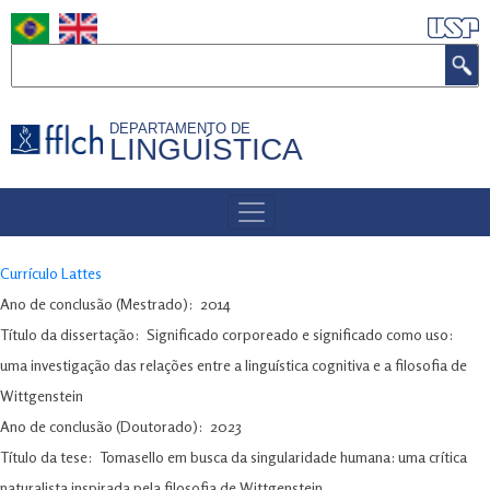
Pular
para
Buscar
o
conteúdo
DEPARTAMENTO DE
principal
LINGUÍSTICA
MENU
DE
NAVEGAÇÃO
Currículo Lattes
Ano de conclusão (Mestrado)
2014
Título da dissertação
Significado corporeado e significado como uso:
uma investigação das relações entre a linguística cognitiva e a filosofia de
Wittgenstein
Ano de conclusão (Doutorado)
2023
Título da tese
Tomasello em busca da singularidade humana: uma crítica
naturalista inspirada pela filosofia de Wittgenstein