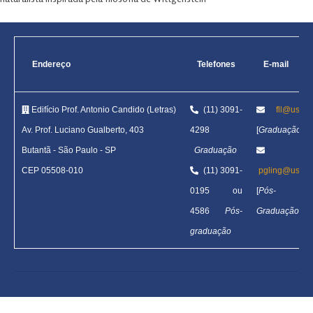
Endereço
Telefones
E-mail
Edifício Prof. Antonio Candido (Letras)
(11) 3091-
fll@usp.b
Av. Prof. Luciano Gualberto, 403
4298
[
Graduação
]
Butantã
-
São Paulo - SP
Graduação
CEP 05508-010
(11) 3091-
pgling@usp.b
0195 ou
[
Pós-
4586
Pós-
Graduação
]
graduação