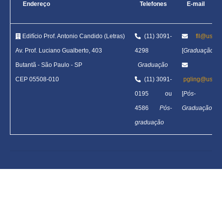
Endereço
Telefones
E-mail
Edifício Prof. Antonio Candido (Letras)
(11) 3091-
fll@usp.b
Av. Prof. Luciano Gualberto, 403
4298
[
Graduação
]
Butantã
-
São Paulo - SP
Graduação
CEP 05508-010
(11) 3091-
pgling@usp.b
0195 ou
[
Pós-
4586
Pós-
Graduação
]
graduação