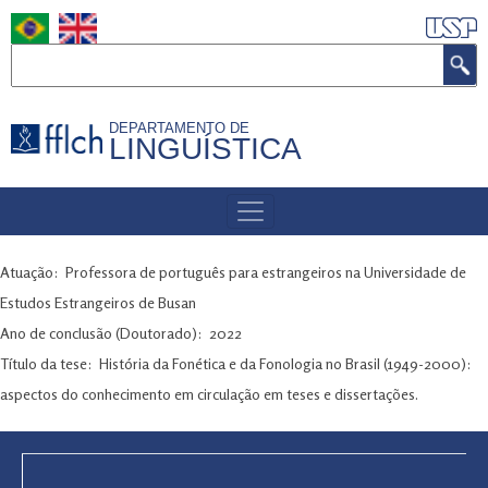
Pular
para
Buscar
o
conteúdo
DEPARTAMENTO DE
principal
LINGUÍSTICA
MENU
DE
NAVEGAÇÃO
Atuação
Professora de português para estrangeiros na Universidade de
Estudos Estrangeiros de Busan
Ano de conclusão (Doutorado)
2022
Título da tese
História da Fonética e da Fonologia no Brasil (1949-2000):
aspectos do conhecimento em circulação em teses e dissertações.