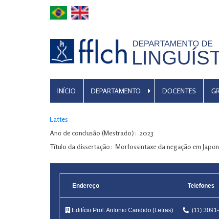
Pular
para
o
DEPARTAMENTO DE
conteúdo
LINGUÍS
principal
MENU
INÍCIO
DEPARTAMENTO
DOCENTES
G
DE
NAVEGAÇÃO
Lattes
Ano de conclusão (Mestrado)
2023
Título da dissertação
Morfossintaxe da negação em Japon
Endereço
Telefones
Edifício Prof. Antonio Candido (Letras)
(11) 309