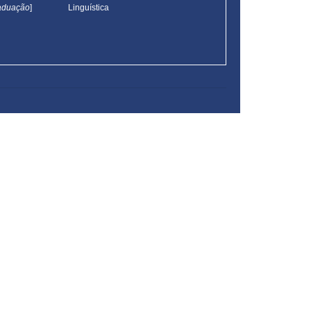
aduação
]
Linguística