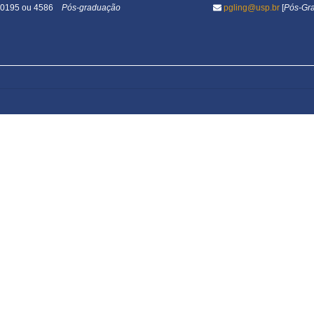
1-0195 ou 4586
Pós-graduação
pgling@usp.br
[
Pós-Gr