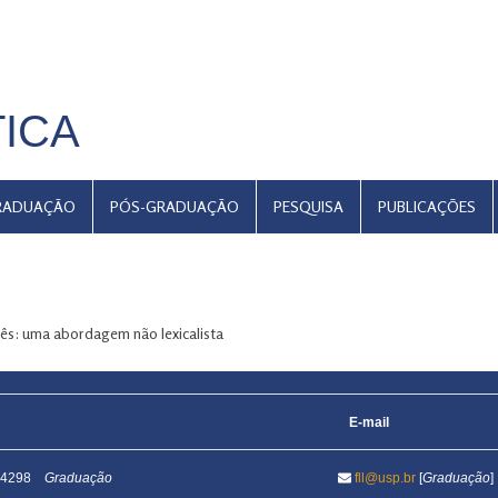
TICA
RADUAÇÃO
PÓS-GRADUAÇÃO
PESQUISA
PUBLICAÇÕES
ês: uma abordagem não lexicalista
E-mail
1-4298
Graduação
fll@usp.br
[
Graduação
]