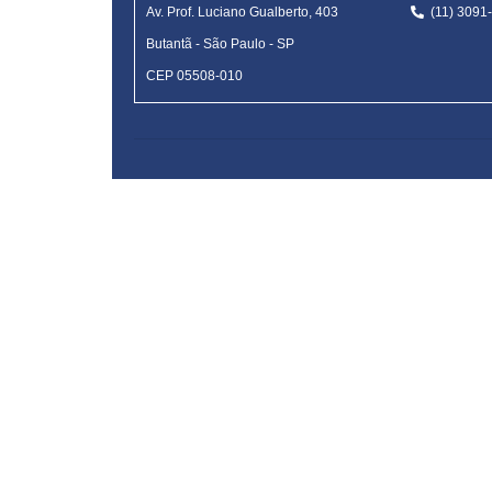
Av. Prof. Luciano Gualberto, 403
(11) 309
Butantã
-
São Paulo - SP
CEP 05508-010