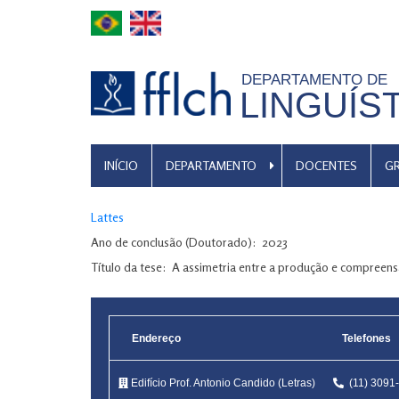
Pular
para
o
DEPARTAMENTO DE
conteúdo
LINGUÍS
principal
MENU
INÍCIO
DEPARTAMENTO
DOCENTES
G
DE
NAVEGAÇÃO
Lattes
Ano de conclusão (Doutorado)
2023
Título da tese
A assimetria entre a produção e compreensão
Endereço
Telefones
Edifício Prof. Antonio Candido (Letras)
(11) 309