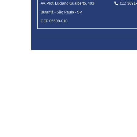
Av. Prof. Luciano Gualberto, 403
(11) 309
Butantã
-
São Paulo - SP
CEP 05508-010