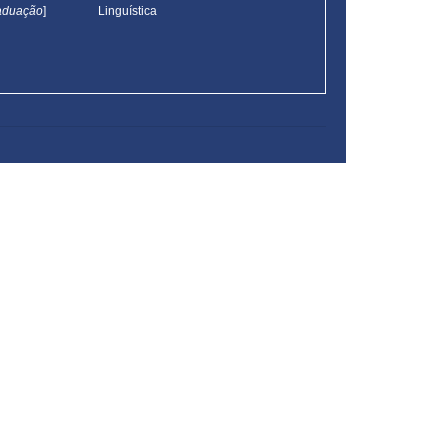
aduação
]
Linguística