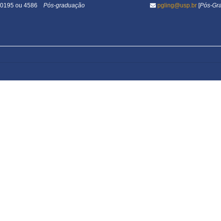
1-0195 ou 4586
Pós-graduação
pgling@usp.br
[
Pós-Gr