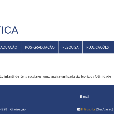
TICA
RADUAÇÃO
PÓS-GRADUAÇÃO
PESQUISA
PUBLICAÇÕES
 infantil de itens escalares: uma análise unificada via Teoria da Otimidade
E-mail
1-4298
Graduação
fll@usp.br
[
Graduação
]