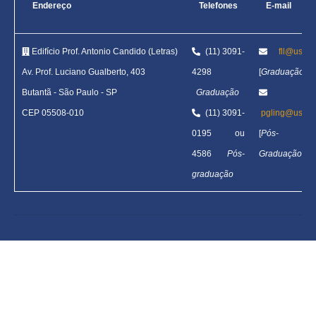
Endereço
Telefones
E-mail
Edifício Prof. Antonio Candido (Letras)
(11) 3091-
fll@usp.b
Av. Prof. Luciano Gualberto, 403
4298
[
Graduação
]
Butantã
-
São Paulo - SP
Graduação
CEP 05508-010
(11) 3091-
pgling@usp.b
0195 ou
[
Pós-
4586
Pós-
Graduação
]
graduação