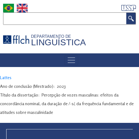
Pular
para
Buscar
o
conteúdo
DEPARTAMENTO DE
principal
LINGUÍSTICA
MENU
DE
NAVEGAÇÃO
Lattes
Ano de conclusão (Mestrado)
2023
Título da dissertação
Percepção de vozes masculinas: efeitos da
concordância nominal, da duração de /-s/, da frequência fundamental e de
atitudes sobre masculinidade