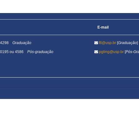
E-mail
1-4298
Graduação
fll@usp.br
[
Graduação
]
1-0195 ou 4586
Pós-graduação
pgling@usp.br
[
Pós-Gr