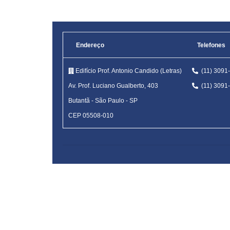
Endereço
Telefones
Edifício Prof. Antonio Candido (Letras)
(11) 309
Av. Prof. Luciano Gualberto, 403
(11) 309
Butantã
-
São Paulo - SP
CEP 05508-010