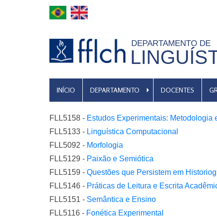
Pular
para
o
DEPARTAMENTO DE
conteúdo
LINGUÍS
principal
MENU
INÍCIO
DEPARTAMENTO
DOCENTES
G
DE
NAVEGAÇÃO
FLL5158 -
Estudos Experimentais: Metodologia 
FLL5133 -
Linguística Computacional
FLL5092 -
Morfologia
FLL5129 -
Paixão e Semiótica
FLL5159 -
Questões que Persistem em Historiogr
FLL5146 -
Práticas de Leitura e Escrita Acadêm
FLL5151 -
Semântica e Ensino
FLL5116 -
Fonética Experimental