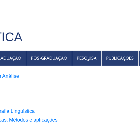
TICA
RADUAÇÃO
PÓS-GRADUAÇÃO
PESQUISA
PUBLICAÇÕES
e Análise
afia Linguística
icas: Métodos e aplicações