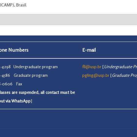
ICAMP), Brasil.
hone Numbers
E-mail
91-4298 Undergraduate program
fll@usp.br
[
Undergraduate P
91-4586 Graduate program
pgling@usp.br
[
Graduate Pr
48-0606 Fax
lasses are suspended, all contact must be
 out via WhatsApp
]