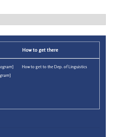
How to get there
rogram
]
How to get to the Dep. of Linguistics
ogram
]