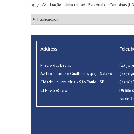
1997 - Graduação - Universidade Estadual de Campinas (UN
Publicações
Address
Telep
Prédio das Letras
(11) 30
Av. Prof. Luciano Gualberto, 403 - Sala 16
(11) 30
Cidade Universitária - São Paulo - SP
(11) 26
CEP 05508-010
[
While c
carried