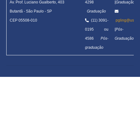
Av. Prof. Luciano Gualberto, 403
4298
[
Graduação
]
Butantã
-
São Paulo - SP
Graduação
CEP 05508-010
(11) 3091-
pgling@usp.b
0195 ou
[
Pós-
4586
Pós-
Graduação
]
graduação