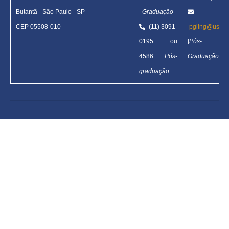
Butantã
-
São Paulo - SP
Graduação
CEP 05508-010
(11) 3091-
pgling@usp.b
0195 ou
[
Pós-
4586
Pós-
Graduação
]
graduação