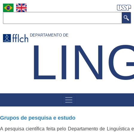
Pular
para
Buscar
o
conteúdo
DEPARTAMENTO DE
LIN
principal
MENU
DE
NAVEGAÇÃO
Grupos de pesquisa e estudo
A pesquisa científica feita pelo Departamento de Linguística e