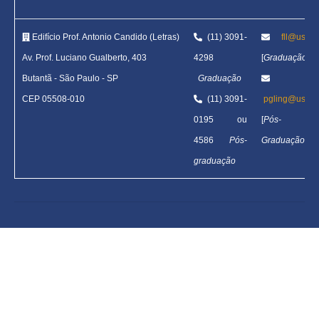
Edifício Prof. Antonio Candido (Letras)
(11) 3091-
fll@usp.b
Av. Prof. Luciano Gualberto, 403
4298
[
Graduação
]
Butantã
-
São Paulo - SP
Graduação
CEP 05508-010
(11) 3091-
pgling@usp.b
0195 ou
[
Pós-
4586
Pós-
Graduação
]
graduação