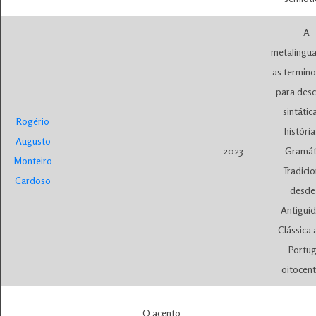
A
metalingu
as termino
para desc
sintátic
Rogério
históri
Augusto
2023
Gramát
Monteiro
Tradicio
Cardoso
desde
Antigui
Clássica 
Portug
oitocent
O acento