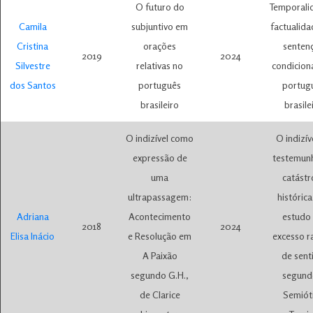
O futuro do
Temporali
Camila
subjuntivo em
factualid
Cristina
orações
senten
2019
2024
Silvestre
relativas no
condicion
dos Santos
português
portug
brasileiro
brasile
O indizível como
O indizív
expressão de
testemun
uma
catástr
ultrapassagem:
históric
Adriana
Acontecimento
estudo
2018
2024
Elisa Inácio
e Resolução em
excesso r
A Paixão
de sent
segundo G.H.,
segund
de Clarice
Semiót