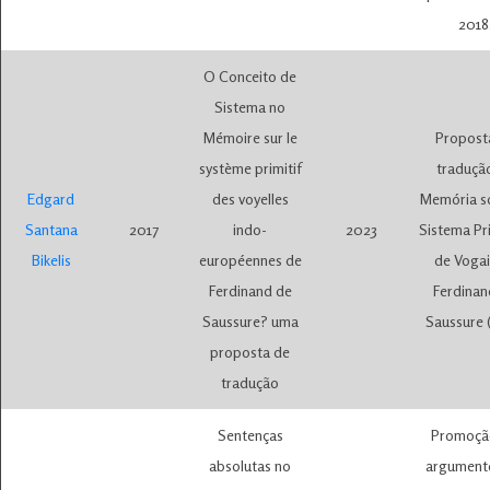
2018
O Conceito de
Sistema no
Mémoire sur le
Propost
système primitif
traduçã
Edgard
des voyelles
Memória s
Santana
2017
indo-
2023
Sistema Pr
Bikelis
européennes de
de Vogai
Ferdinand de
Ferdinan
Saussure? uma
Saussure 
proposta de
tradução
Sentenças
Promoçã
absolutas no
argument