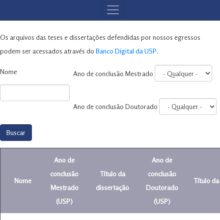
MENU
DE
NAVEGAÇÃO
Os arquivos das teses e dissertações defendidas por nossos egressos
podem ser acessados através do
Banco Digital da USP
.
Nome
Ano de conclusão Mestrado
Ano de conclusão Doutorado
Ano de
Ano de
conclusão
Título da
conclusão
Nome
Título da
Mestrado
dissertação
Doutorado
(USP)
(USP)