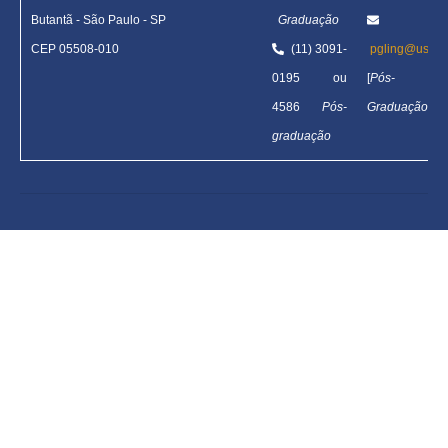
Butantã
-
São Paulo - SP
Graduação
CEP 05508-010
(11) 3091-
pgling@usp.b
0195 ou
[
Pós-
4586
Pós-
Graduação
]
graduação