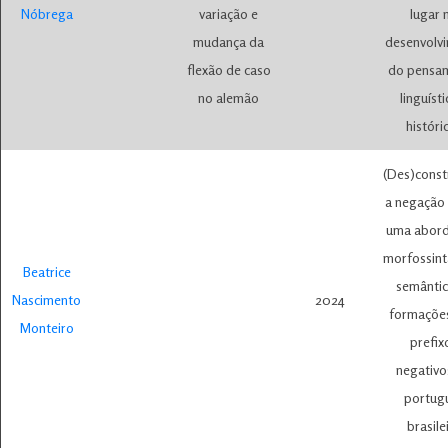
Nóbrega
variação e
lugar 
mudança da
desenvolv
flexão de caso
do pensa
no alemão
linguísti
históri
(Des)const
a negação 
uma abor
morfossint
Beatrice
semântic
Nascimento
2024
formaçõe
Monteiro
prefix
negativo
portug
brasile