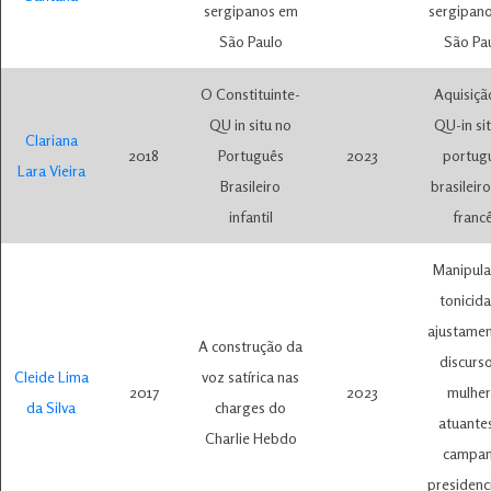
sergipanos em
sergipan
São Paulo
São Pa
O Constituinte-
Aquisiçã
QU in situ no
QU-in si
Clariana
2018
Português
2023
portug
Lara Vieira
Brasileiro
brasileiro
infantil
franc
Manipula
tonicid
ajustamen
A construção da
discurs
Cleide Lima
voz satírica nas
2017
2023
mulher
da Silva
charges do
atuante
Charlie Hebdo
campa
presidenc