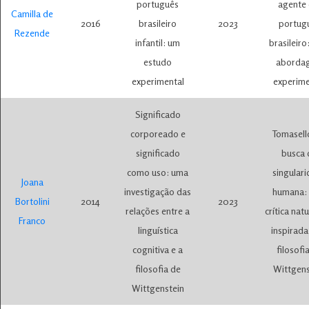
português
agente
Camilla de
2016
brasileiro
2023
portug
Rezende
infantil: um
brasileir
estudo
aborda
experimental
experime
Significado
corporeado e
Tomasell
significado
busca 
como uso: uma
singular
Joana
investigação das
humana:
Bortolini
2014
2023
relações entre a
crítica natu
Franco
linguística
inspirada
cognitiva e a
filosofi
filosofia de
Wittgens
Wittgenstein