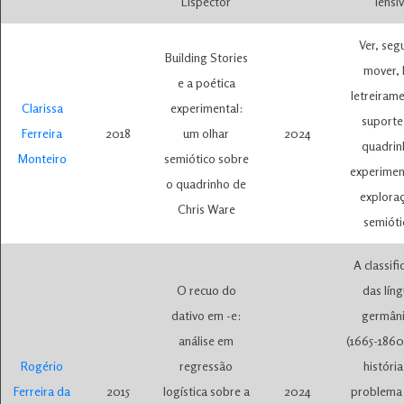
Lispector
Tensi
Ver, seg
Building Stories
mover, 
e a poética
letreiram
Clarissa
experimental:
suporte
Ferreira
2018
um olhar
2024
quadrin
Monteiro
semiótico sobre
experimen
o quadrinho de
explora
Chris Ware
semióti
A classif
O recuo do
das lín
dativo em -e:
germâni
análise em
(1665-1860
Rogério
regressão
históri
Ferreira da
2015
logística sobre a
2024
problema 