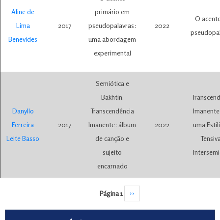
Aline de
primário em
O acent
Lima
2017
pseudopalavras:
2022
pseudopal
Benevides
uma abordagem
experimental
Semiótica e
Bakhtin.
Transcend
Danyllo
Transcendência
Imanente
Ferreira
2017
Imanente: álbum
2022
uma Estilí
Leite Basso
de canção e
Tensiv
sujeito
Intersemi
encarnado
Paginação
Página 1
Próxima página
››