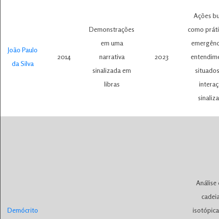
Ações bu
Demonstrações
como práti
em uma
emergênc
João Paulo
2014
narrativa
2023
entendim
da Silva
sinalizada em
situado
libras
intera
sinaliz
Análise
cadei
Demócrito
isotópic